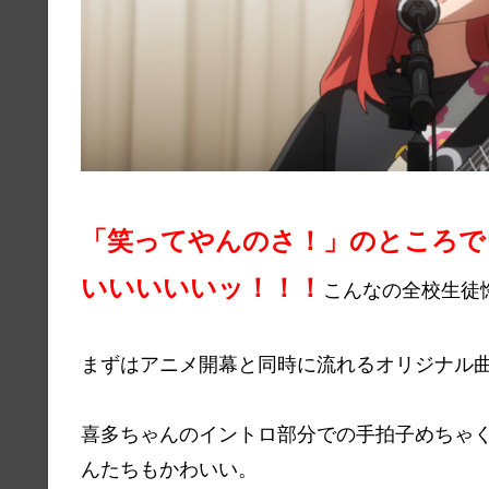
「笑ってやんのさ！」のところで
いいいいいッ
！！！
こんなの全校生徒
まずはアニメ開幕と同時に流れるオリジナル
喜多ちゃんのイントロ部分での手拍子めちゃ
んたちもかわいい。