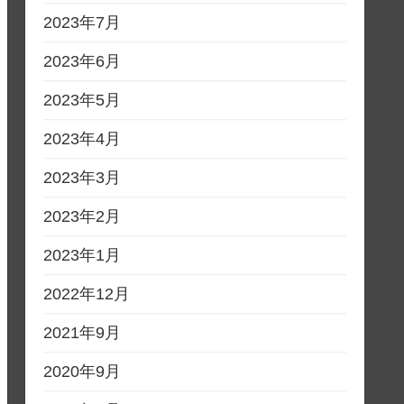
2023年7月
2023年6月
2023年5月
2023年4月
2023年3月
2023年2月
2023年1月
2022年12月
2021年9月
2020年9月