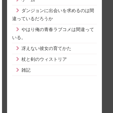
ダンジョンに出会いを求めるのは間
違っているだろうか
やはり俺の青春ラブコメは間違って
いる。
冴えない彼女の育てかた
杖と剣のウィストリア
雑記