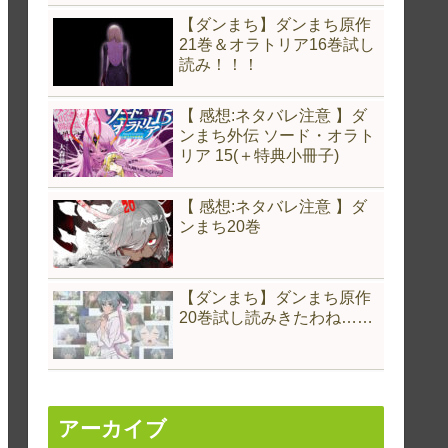
【ダンまち】ダンまち原作
21巻＆オラトリア16巻試し
読み！！！
【 感想:ネタバレ注意 】ダ
ンまち外伝 ソード・オラト
リア 15(＋特典小冊子)
【 感想:ネタバレ注意 】ダ
ンまち20巻
【ダンまち】ダンまち原作
20巻試し読みきたわね……
アーカイブ