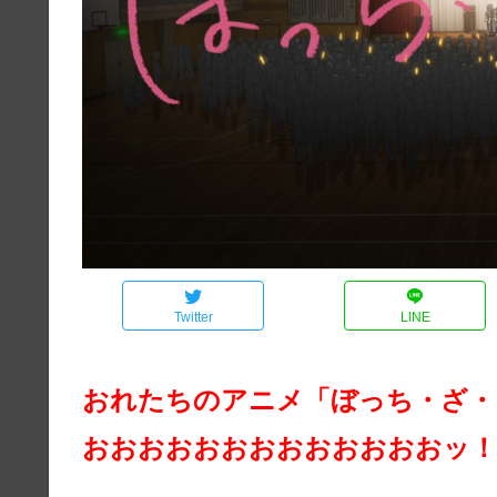
Twitter
LINE
おれたちのアニメ「ぼっち・ざ・
おおおおおおおおおおおおおッ！