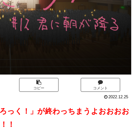
コピー
コメント
2022.12.25
ろっく！」が終わっちまうよおおおお
！！