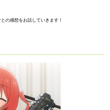
ごとの感想をお話していきます！