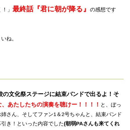
最終話『君に朝が降る』
く！」
の感想です
さいね。
校の文化祭ステージに結束バンドで出るよ！そ
な、あたしたちの演奏を聴けー！！！！
と、ぼっ
姉さん、そしてファン1＆2号ちゃんと、結束バンド
幕引き！といった内容でした
(朝弱PAさんも来てくれ