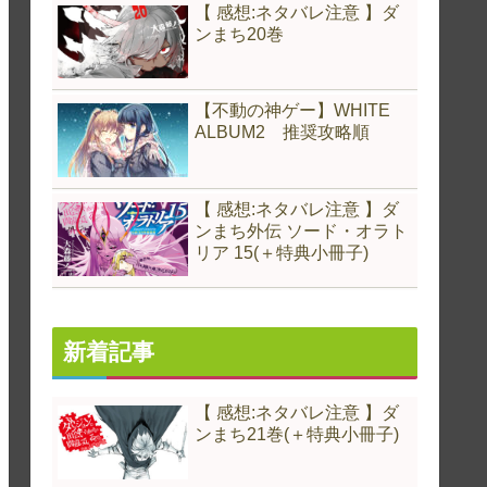
【 感想:ネタバレ注意 】ダ
ンまち20巻
【不動の神ゲー】WHITE
ALBUM2 推奨攻略順
【 感想:ネタバレ注意 】ダ
ンまち外伝 ソード・オラト
リア 15(＋特典小冊子)
新着記事
【 感想:ネタバレ注意 】ダ
ンまち21巻(＋特典小冊子)