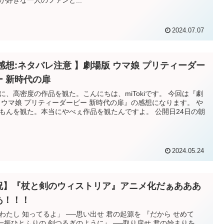
が好きな一人のファンと...
2024.07.07
 感想:ネタバレ注意 】劇場版 ウマ娘 プリティーダー
ー 新時代の扉
に、高密度の作品を観た。こんにちは、miTokiです。 今回は『劇
 ウマ娘 プリティーダービー 新時代の扉』の感想になります。 や
もんを観た。本当にやべぇ作品を観たんですよ。 公開日24日の朝
2024.05.24
祝】『杖と剣のウィストリア』アニメ化だぁあああ
あ！！！
知ってるよ」 ──思い出せ 君の起源を 『だから せめて
一振ひとふりの 剣つるぎのように』 ──取り戻せ 君の始まりを