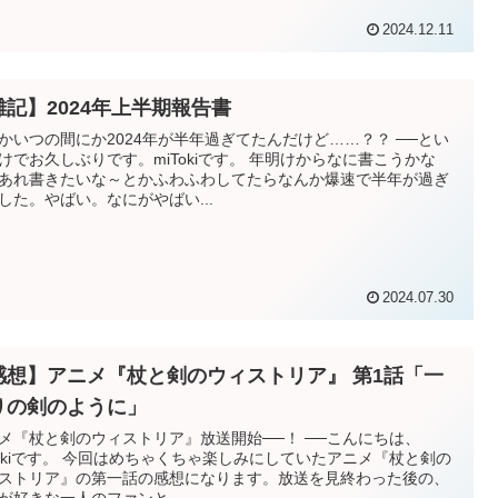
2024.12.11
雑記】2024年上半期報告書
かいつの間にか2024年が半年過ぎてたんだけど……？？ ──とい
でお久しぶりです。miTokiです。 年明けからなに書こうかな
あれ書きたいな～とかふわふわしてたらなんか爆速で半年が過ぎ
した。やばい。なにがやばい...
2024.07.30
感想】アニメ『杖と剣のウィストリア』 第1話「一
りの剣のように」
『杖と剣のウィストリア』放送開始──！ ──こんにちは、
はめちゃくちゃ楽しみにしていたアニメ『杖と剣の
ストリア』の第一話の感想になります。放送を見終わった後の、