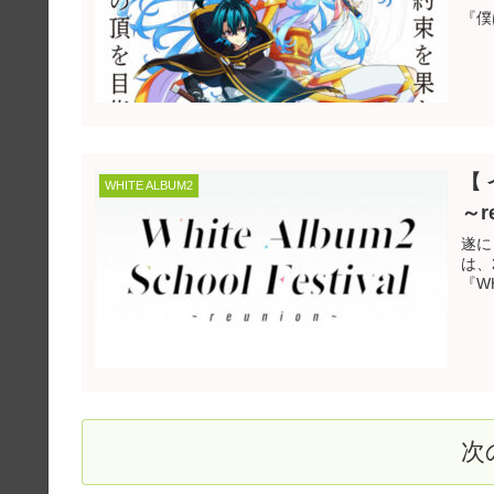
【 
WHITE ALBUM2
～r
遂に！来
は、
『WH
次