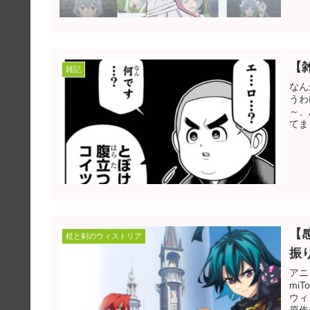
【
雑記
なん
うわけ
～、
てま
【
杖と剣のウィストリア
振
アニメ
miTokiです。 今回
ウィ