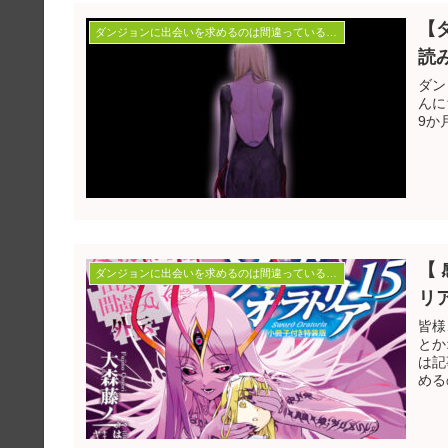
【
ダンジョンに出会いを求めるのは間違っているだろうか
読
ダン
んにちは。m
9か
【
ダンジョンに出会いを求めるのは間違っているだろうか
リア
皆様
とか
は記
める