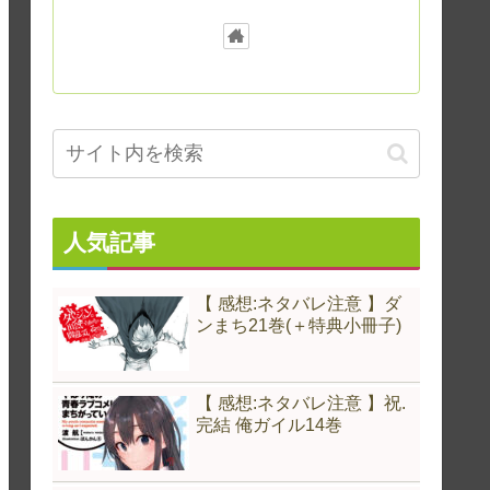
人気記事
【 感想:ネタバレ注意 】ダ
ンまち21巻(＋特典小冊子)
【 感想:ネタバレ注意 】祝.
完結 俺ガイル14巻