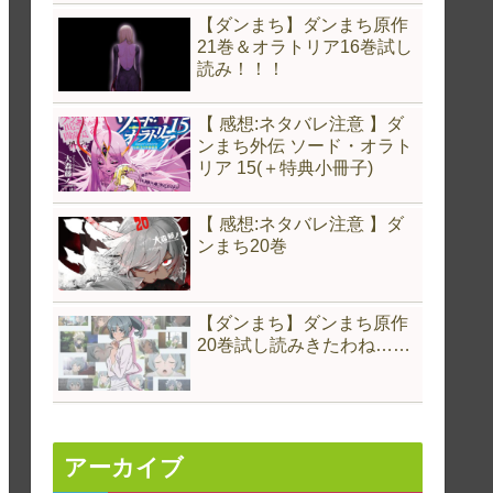
【ダンまち】ダンまち原作
21巻＆オラトリア16巻試し
読み！！！
【 感想:ネタバレ注意 】ダ
ンまち外伝 ソード・オラト
リア 15(＋特典小冊子)
【 感想:ネタバレ注意 】ダ
ンまち20巻
【ダンまち】ダンまち原作
20巻試し読みきたわね……
アーカイブ