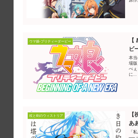
原作
【
ウマ娘-プリティーダービー
ビ
本当
場版
べぇ
に...
【
杖と剣のウィストリア
あ
「私わたし 
── 