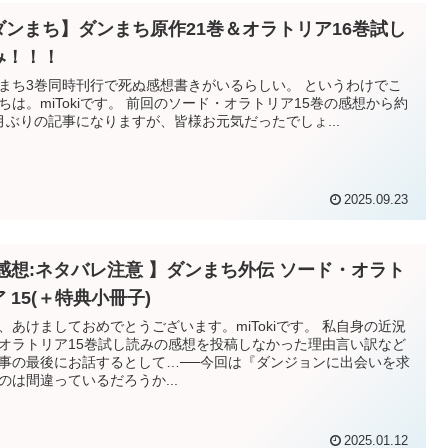
ダンまち】ダンまち原作21巻＆オラトリア16巻試し
み！！！
まち3巻同時刊行で死ぬ感想書きがいるらしい。 というわけでこ
iTokiです。 前回のソード・オラトリア15巻の感想から約
月ぶりの記事になりますが、皆様お元気だったでしょ...
2025.09.23
 感想:ネタバレ注意 】ダンまち外伝 ソード・オラト
 15(＋特典小冊子)
、あけましておめでとうございます。miTokiです。 私自身の近況
オラトリア15巻試し読みの感想を投稿しなかった理由言い訳など
事の最後にお話するとして…──今回は『ダンジョンに出会いを求
のは間違っているだろうか...
2025.01.12