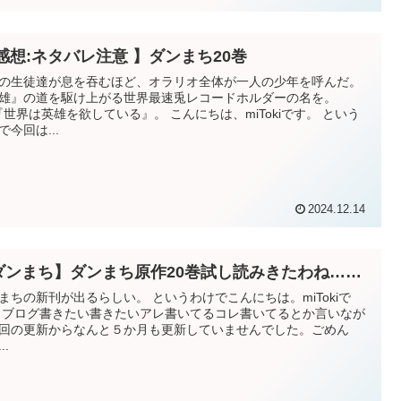
 感想:ネタバレ注意 】ダンまち20巻
の生徒達が息を吞むほど、オラリオ全体が一人の少年を呼んだ。
雄』の道を駆け上がる世界最速兎レコードホルダーの名を。
界は英雄を欲している』。 こんにちは、miTokiです。 という
で今回は...
2024.12.14
ダンまち】ダンまち原作20巻試し読みきたわね……
新刊が出るらしい。 というわけでこんにちは。miTokiで
いなが
回の更新からなんと５か月も更新していませんでした。ごめん
..