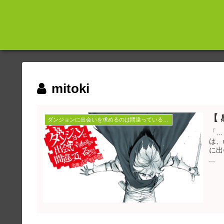
mitoki
【
ダンジョンに出会いを求めるのは間違っているだろうか
「……英雄
は、miTokiで
に出
...