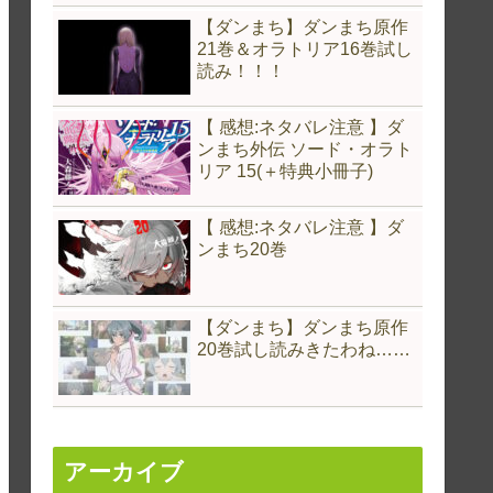
【ダンまち】ダンまち原作
21巻＆オラトリア16巻試し
読み！！！
【 感想:ネタバレ注意 】ダ
ンまち外伝 ソード・オラト
リア 15(＋特典小冊子)
【 感想:ネタバレ注意 】ダ
ンまち20巻
【ダンまち】ダンまち原作
20巻試し読みきたわね……
アーカイブ