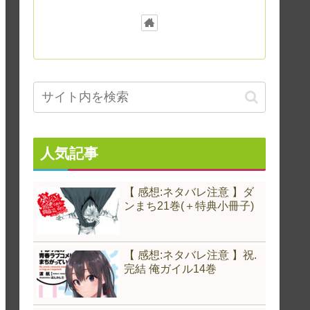
人気記事
【 感想:ネタバレ注意 】ダ
ンまち21巻(＋特典小冊子)
【 感想:ネタバレ注意 】祝.
完結 俺ガイル14巻