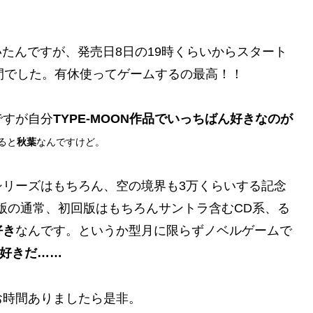
ていたんですが、発売日8日の19時くらいからスタート
間でした。有休使ってゲームするの最高！！
ですが自分
TYPE-MOON作品でいっちばん好きなのが
ると
秋葉
なんですけど。
姫シリーズはもちろん、空の境界も3万くらいする記念
版の通常、初回版はもちろんサントラ含むCD系、る
好き
なんです。というか型月に限らずノベルゲームで
い好きだ……
お時間ありましたら是非。