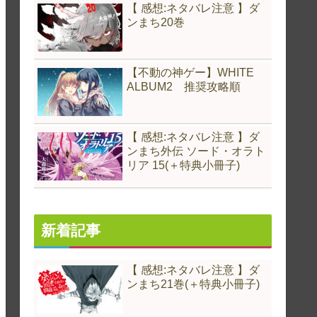
【 感想:ネタバレ注意 】ダ
ンまち20巻
【不動の神ゲー】WHITE
ALBUM2 推奨攻略順
【 感想:ネタバレ注意 】ダ
ンまち外伝 ソード・オラト
リア 15(＋特典小冊子)
新着記事
【 感想:ネタバレ注意 】ダ
ンまち21巻(＋特典小冊子)